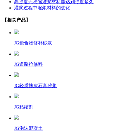
高强度无收缩灌浆材料能达到强度多久
灌浆过程中灌浆材料的变化
【相关产品】
JG聚合物修补砂浆
JG道路抢修料
JG轻质抹灰石膏砂浆
JG粘结剂
JG泡沫混凝土