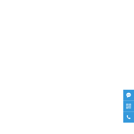


