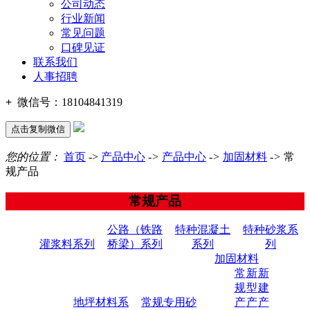
公司动态
行业新闻
常见问题
口碑见证
联系我们
人事招聘
+
微信号：
18104841319
点击复制微信
您的位置：
首页
->
产品中心
->
产品中心
->
加固材料
->
常
规产品
常规产品
公路（铁路
特种混凝土
特种砂浆系
灌浆料系列
桥梁）系列
系列
列
加固材料
常
新
新
规
型
建
地坪材料系
常规专用砂
产
产
产