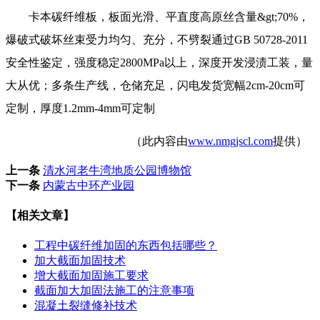
卡本碳纤维板，板面光滑、平直度高原丝含量&gt;70%，
爆破式破坏丝束受力均匀、充分，不劈裂通过GB 50728-2011
安全性鉴定，强度稳定2800MPa以上，深度开发浸渍工装，量
大从优；多条生产线，仓储充足，闪电发货宽幅2cm-20cm可
定制，厚度1.2mm-4mm可定制
（此内容由
www.nmgjscl.com
提供）
上一条
清水河老牛湾地质公园博物馆
下一条
内蒙古中环产业园
【相关文章】
工程中碳纤维加固的东西包括哪些？
加大截面加固技术
增大截面加固施工要求
截面加大加固法施工的注意事项
混凝土裂缝修补技术