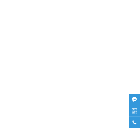


